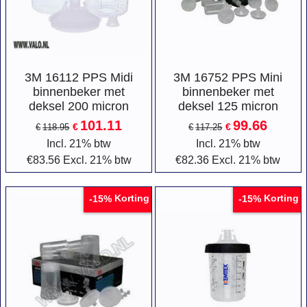
3M 16112 PPS Midi
3M 16752 PPS Mini
binnenbeker met
binnenbeker met
deksel 200 micron
deksel 125 micron
101.11
99.66
€
€
€
118.95
€
117.25
Incl. 21% btw
Incl. 21% btw
€
83.56
Excl. 21% btw
€
82.36
Excl. 21% btw
Korting
Korting
-15%
-15%