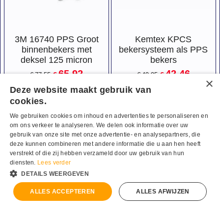
3M 16740 PPS Groot
Kemtex KPCS
binnenbekers met
bekersysteem als PPS
deksel 125 micron
bekers
65.92
42.46
€
€
€
77.55
€
49.95
Incl. 21% btw
Incl. 21% btw
Deze website maakt gebruik van
€
54.48
Excl. 21% btw
€
35.09
Excl. 21% btw
cookies.
We gebruiken cookies om inhoud en advertenties te personaliseren en
om ons verkeer te analyseren. We delen ook informatie over uw
Service
gebruik van onze site met onze advertentie- en analysepartners, die
deze kunnen combineren met andere informatie die u aan hen heeft
Contact
verstrekt of die zij hebben verzameld door uw gebruik van hun
Klanten Informatie
diensten.
Lees verder
Retouren
DETAILS WEERGEVEN
Verzending
ALLES ACCEPTEREN
ALLES AFWIJZEN
Verf & Lak.
Spuitbussen