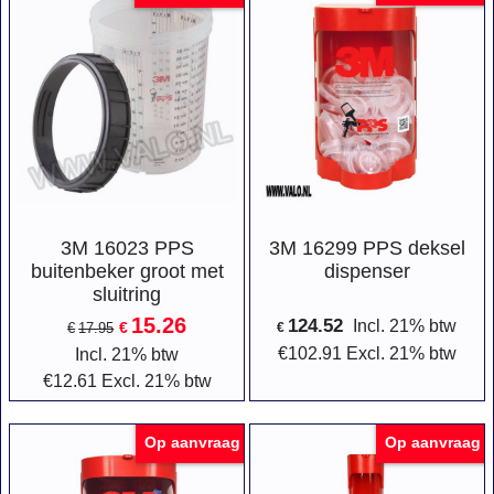
3M 16023 PPS
3M 16299 PPS deksel
buitenbeker groot met
dispenser
sluitring
15.26
124.52
Incl. 21% btw
€
€
17.95
€
€
102.91
Excl. 21% btw
Incl. 21% btw
€
12.61
Excl. 21% btw
Op aanvraag
Op aanvraag