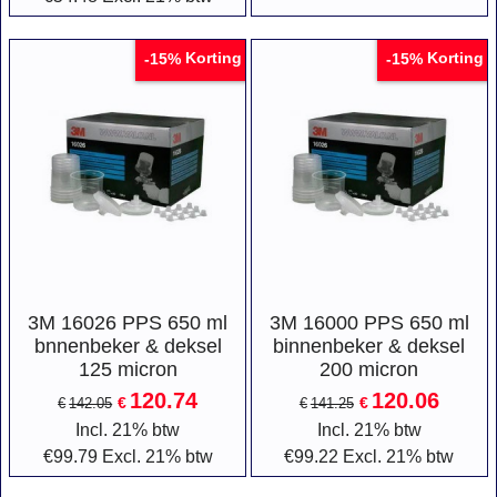
Korting
Korting
-15%
-15%
3M 16026 PPS 650 ml
3M 16000 PPS 650 ml
bnnenbeker & deksel
binnenbeker & deksel
125 micron
200 micron
120.74
120.06
€
€
€
142.05
€
141.25
Incl. 21% btw
Incl. 21% btw
€
99.79
Excl. 21% btw
€
99.22
Excl. 21% btw