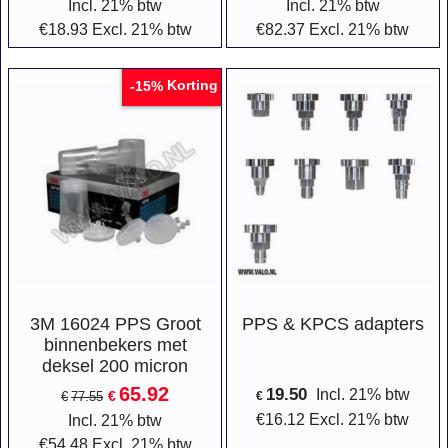
Incl. 21% btw
Incl. 21% btw
€
18.93
Excl. 21% btw
€
82.37
Excl. 21% btw
Korting
-15%
3M 16024 PPS Groot
PPS & KPCS adapters
binnenbekers met
deksel 200 micron
65.92
19.50
Incl. 21% btw
€
€
77.55
€
€
16.12
Excl. 21% btw
Incl. 21% btw
€
54.48
Excl. 21% btw