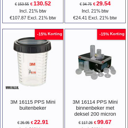
130.52
29.54
€
€
€
153.55
€
34.75
Incl. 21% btw
Incl. 21% btw
€
107.87
Excl. 21% btw
€
24.41
Excl. 21% btw
Korting
Korting
-15%
-15%
3M 16115 PPS Mini
3M 16114 PPS Mini
buitenbeker
binnenbeker met
deksel 200 micron
22.91
99.67
€
€
€
26.95
€
117.26