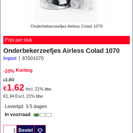
Onderbekerzeefjes Airless Colad 1070
Prijs per stuk
Onderbekerzeefjes Airless Colad 1070
Import
87001070
Korting
-10%
1.80
€
1.62
€
Incl. 21% btw
€
1.34
Excl. 21% btw
Levertijd:
3-5 dagen
In voorraad
Bestel