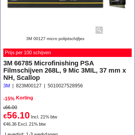
3M 00127 micro polijstschijfjes
Prijs per 100 schijven
3M 66785 Microfinishing PSA
Filmschijven 268L, 9 Mic 3MIL, 37 mm x
NH, Scallop
3M
823M00127
5010027528956
Korting
-15%
66.00
€
56.10
€
Incl. 21% btw
€
46.36
Excl. 21% btw
Levertijd:
1-3 werkdagen