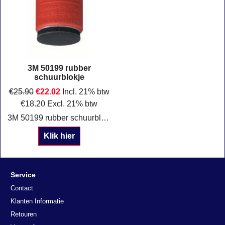
3M 50199 rubber
schuurblokje
€
25.90
€
22.02
Incl. 21% btw
€
18.20
Excl. 21% btw
3M 50199 rubber schuurblokje Diameter 32mm te gebruiken bij 3M micro polijstschijfjes.
Klik hier
Service
Contact
Klanten Informatie
Retouren